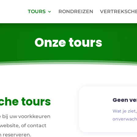
TOURS
RONDREIZEN
VERTREKSCH
Onze tours
che tours
Geen ve
Wat je ziet
te bij uw voorkkeuren
onverwacht
ebsite, of contact
h reserveren.