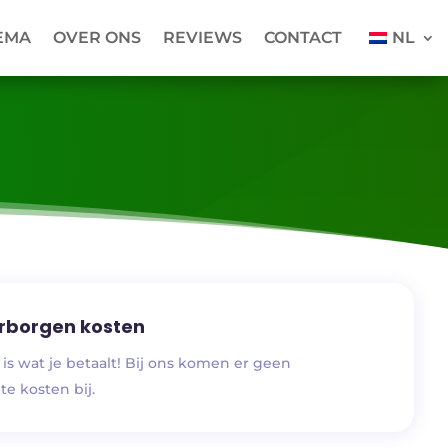
EMA
OVER ONS
REVIEWS
CONTACT
NL
rborgen kosten
, is wat je betaalt! Bij ons komen er geen
e kosten bij.