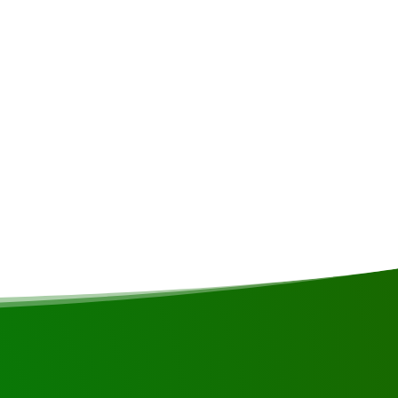
n • Verzekering • Persoonlijke uitgaven • Fooien
/vegan bent of andere voedingsrestricties heeft wordt
k rekening mee gehouden.