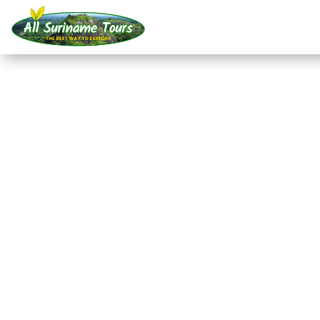
TOUR
Awarradam Jungle Lo
dagen)
All-round Tours
3 DAG(EN)
Geen verborgen kosten:
wat je ziet, is wat je betaalt!