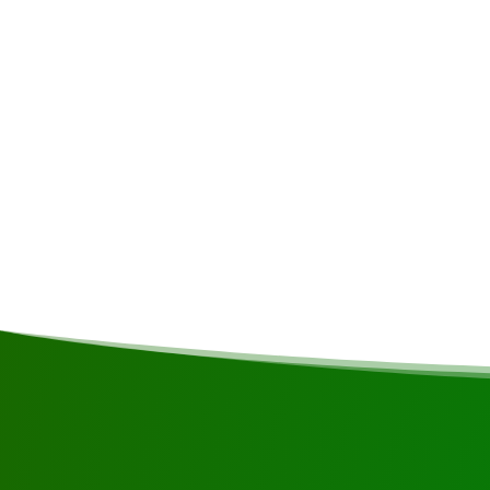
Paklijst
Zonnebrandcreme • Luchtige kleding • Regenjas • 
• Muggenspray • Toiletartikelen • Zwemkleding • Zi
Inbegrepen
Snacks • Begeleiding • Accommodatie • Avondeten • 
Vliegreis