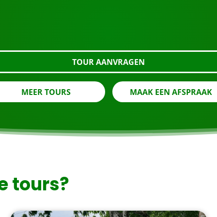
Klaar om te boeken?
an met de knop hieronder, kijk nog even verder of neem con
TOUR AANVRAGEN
MEER TOURS
MAAK EEN AFSPRAAK
e tours?