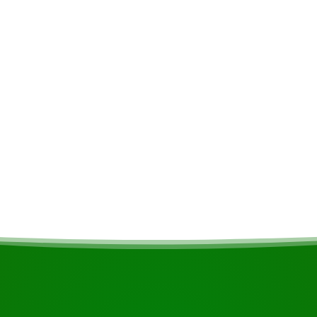
Exclusief
Surinaams geld • Zonnebril
Alcoholische dranke
plock zakje
Maaltijden
Indien u vegetarisch
Gids • Lunch • Ontbijt •
daar indien mogelij
START UW REIS