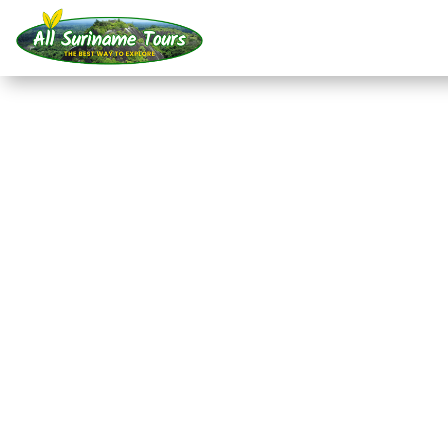
TOUR
Jungle Resort Pingpe
basic (6 dagen)
Resorts
6 DAG(EN)
Geen verborgen kosten:
wat je ziet, is wat je betaalt!