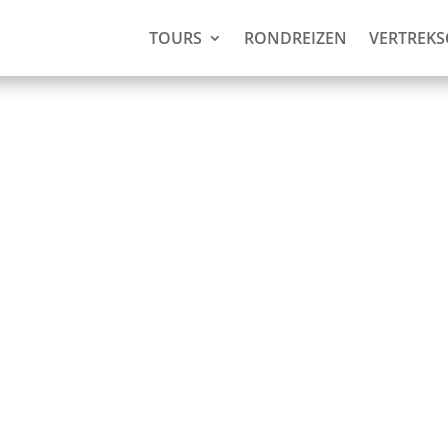
TOURS
RONDREIZEN
VERTREK
 back-to-