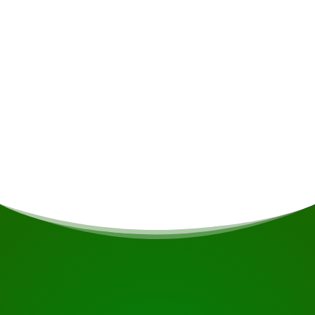
Persoonlijke uitgaven
Maaltijden
Indien u vegetarisch/vegan bent of andere
voedingsrestricties heeft wordt daar indien
mogelijk rekening gehouden.
START UW REIS
Klaar om te boeken?