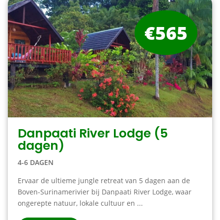
€565
Danpaati River Lodge (5
dagen)
4-6 DAGEN
Ervaar de ultieme jungle retreat van 5 dagen aan de
Boven-Surinamerivier bij Danpaati River Lodge, waar
ongerepte natuur, lokale cultuur en ...