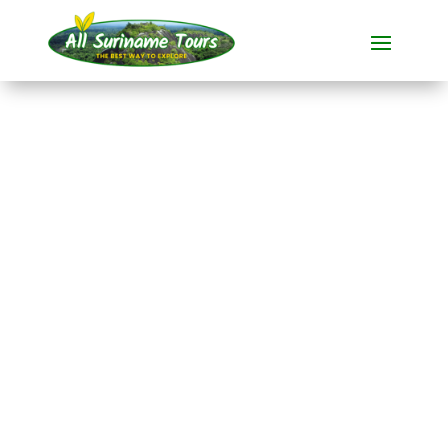
TOUR
Menimi Eco Resort (4
dagen)
Resorts
4 DAG(EN)
Geen verborgen kosten:
wat je ziet, is wat je betaalt!