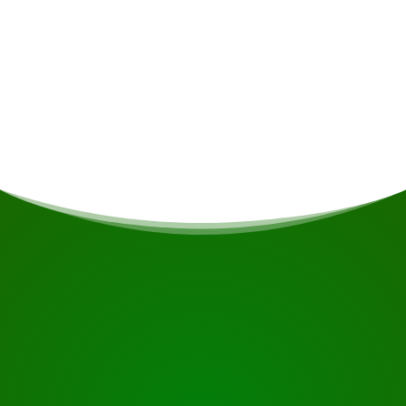
Maaltijden
Indien u vegetarisch/vegan bent of andere
voedingsrestricties heeft wordt daar indien
mogelijk rekening gehouden.
START UW REIS
Klaar om te boeken?
Vraag de tour aan met de knop hieronder, kijk nog
even verder of neem contact met ons op.