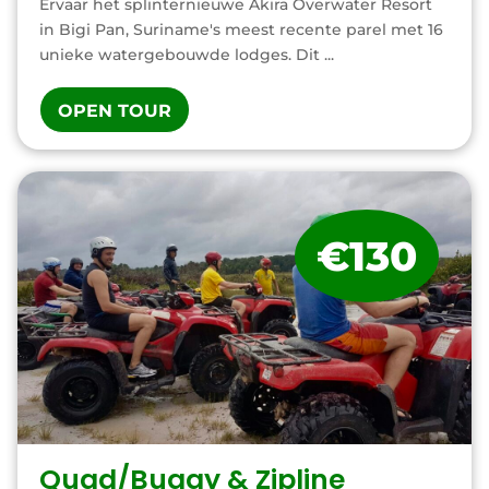
Ervaar het splinternieuwe Akira Overwater Resort
in Bigi Pan, Suriname's meest recente parel met 16
unieke watergebouwde lodges. Dit ...
OPEN TOUR
€130
Quad/Buggy & Zipline