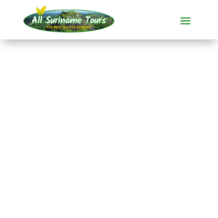
TOUR
Menimi Eco Resort (3
dagen)
Resorts
3 DAG(EN)
Geen verborgen kosten:
wat je ziet, is wat je