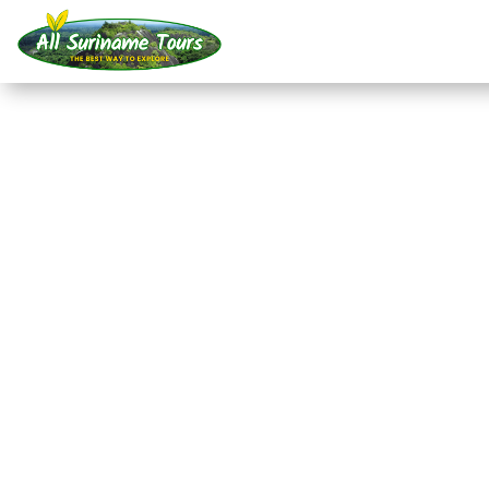
TOUR
Akira Resort Bigi Pan 
vertrek vanuit Nieuw 
Resorts
2 DAG(EN)
Geen verborgen kosten:
wat je ziet, is wat je betaalt!