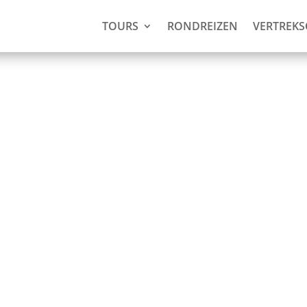
TOURS
RONDREIZEN
VERTREK
(2 dagen,
Nickerie)