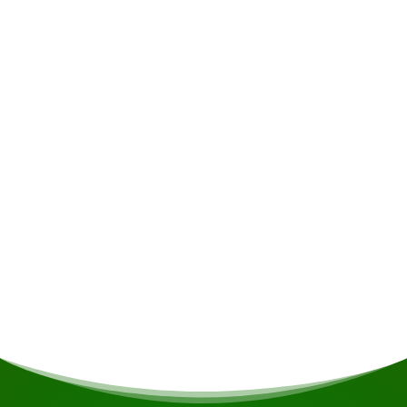
De accommodatie bevindt zich in het
indianendorp Christiaankondre, waar u tijdens
rondwandelingen inzicht krijgt in de dagelijkse
cultuur van deze vriendelijke en trotse
gemeenschap. Het uitgestrekte dorp strekt zich
over 2 kilometer uit langs het strand en wordt
gekenmerkt door talrijke kokospalmen en
mangobomen.
Vertrektijd & locatie
8:00