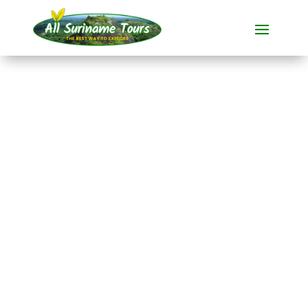
TOUR
Galibi Strand & Frans
Guyana (3 dagen)
All-round Tours
3 DAG(EN)
Geen verborgen kosten:
wat je ziet, is wat je betaalt!