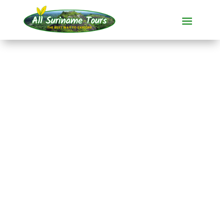
TOUR
Palumeu &
Awarradam
All-round Tours
8 DAG(EN)
Geen verborgen kosten:
wat je ziet, is wat je betaalt!