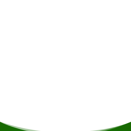
Exclusief
Alcoholische dranken • Verzekering •
Persoonlijke uitgaven • Fooien
Maaltijden
Indien u vegetarisch/vegan bent of andere
voedingsrestricties heeft wordt daar indien
mogelijk rekening mee gehouden.