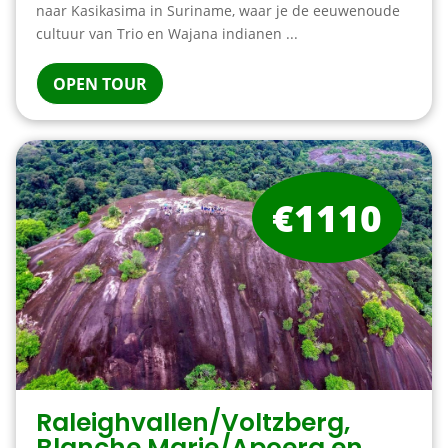
naar Kasikasima in Suriname, waar je de eeuwenoude
cultuur van Trio en Wajana indianen ...
OPEN TOUR
€1110
Raleighvallen/Voltzberg,
Blanche Marie/Apoera en