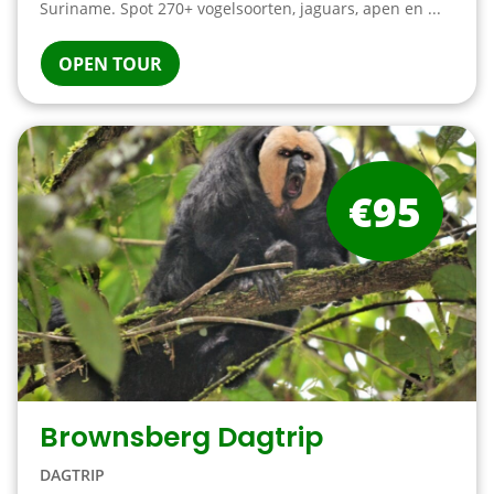
Suriname. Spot 270+ vogelsoorten, jaguars, apen en ...
OPEN TOUR
€95
Brownsberg Dagtrip
DAGTRIP