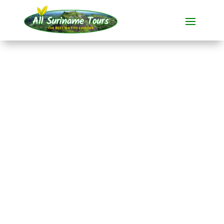
TOUR
Frans-Guyana
Dagtour
All-round Tours
1 DAG(EN)
Geen verborgen kosten:
wat je ziet, is wat je betaalt!