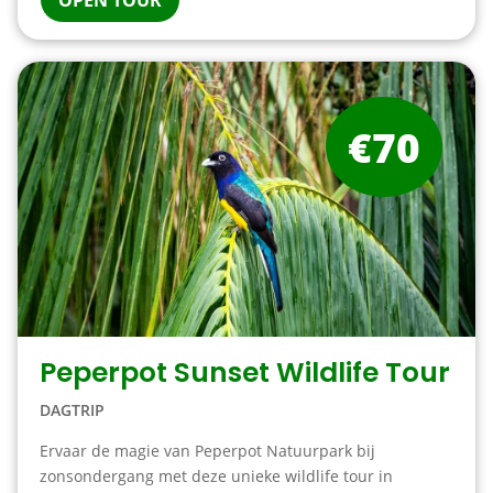
OPEN TOUR
€70
Peperpot Sunset Wildlife Tour
DAGTRIP
Ervaar de magie van Peperpot Natuurpark bij
zonsondergang met deze unieke wildlife tour in