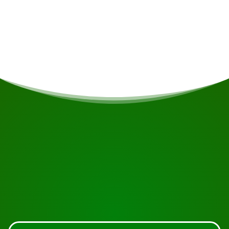
Indien u vegetarisch/vegan bent of andere
voedingsrestricties heeft wordt daar indien
mogelijk rekening gehouden.
START UW REIS
Klaar om te boeken?
Vraag de tour aan met de knop hieronder, kijk nog
even verder of neem contact met ons op.