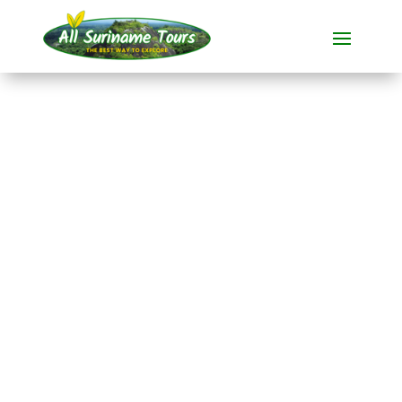
TOUR
Jodensavanne
Bustour
All-round Tours
1 DAG(EN)
Geen verborgen kosten:
wat je ziet, is wat je betaalt!