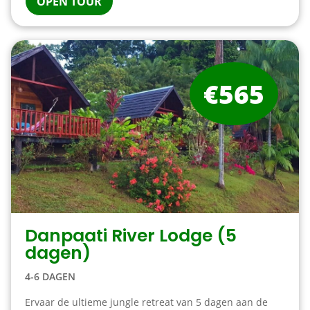
OPEN TOUR
€565
Danpaati River Lodge (5
dagen)
4-6 DAGEN
Ervaar de ultieme jungle retreat van 5 dagen aan de