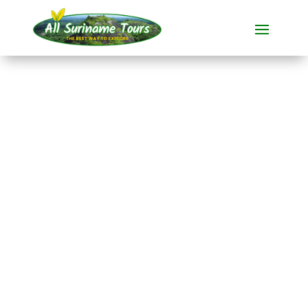
TOUR
Akira Resort Bigi Pan
(3 dagen, vertrek
vanuit Paramaribo)
Resorts
3 DAG(EN)