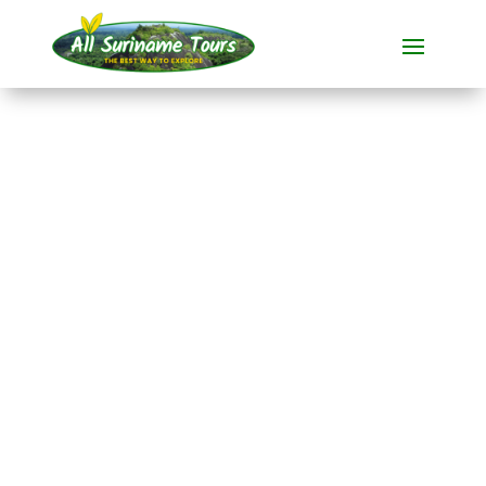
TOUR
Zeeschildpadden in
Braamspunt
Dieren spotten
1 DAG(EN)
Geen verborgen kosten:
wat je ziet, is wat je betaalt!