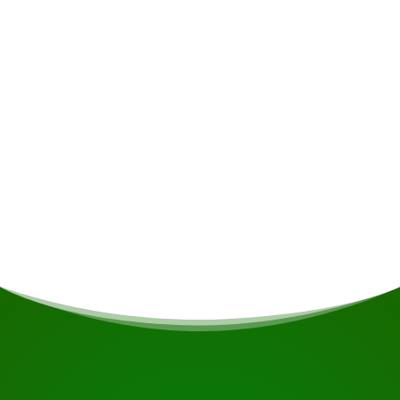
Alcoholische dranken • Verzekering •
Persoonlijke uitgaven
Maaltijden
Indien u vegetarisch/vegan bent of andere
voedingsrestricties heeft wordt daar indien
mogelijk rekening gehouden.
START UW REIS