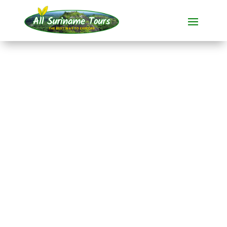
TOUR
Brownsberg Dagtrip
All-round Tours
1 DAG(EN)
Geen verborgen kosten:
wat je ziet, is wat je betaalt!