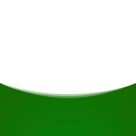
Persoonlijke uitgaven
Maaltijden
Indien u vegetarisch/vegan bent of andere
voedingsrestricties heeft wordt daar indien
mogelijk rekening gehouden.
START UW REIS
Klaar om te boeken?