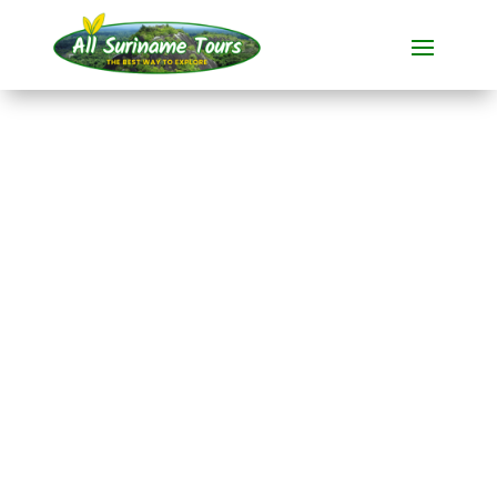
TOUR
Jodensavanne
Boottocht
All-round Tours
1 DAG(EN)
Geen verborgen kosten:
wat je ziet, is wat je betaalt!