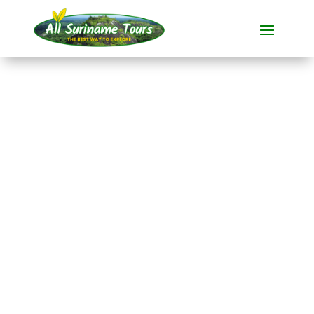
TOUR
Anaula Nature Resort
(4 dagen)
Resorts
4 DAG(EN)
Geen verborgen kosten:
wat je ziet, is wat je betaalt!