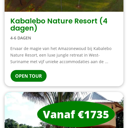
Kabalebo Nature Resort (4
dagen)
4-6 DAGEN
Ervaar de magie van het Amazonewoud bij Kabalebo
Nature Resort, een luxe jungle retreat in West-
Suriname met vijf unieke accommodaties aan de ...
OPEN TOUR
Vanaf €1735