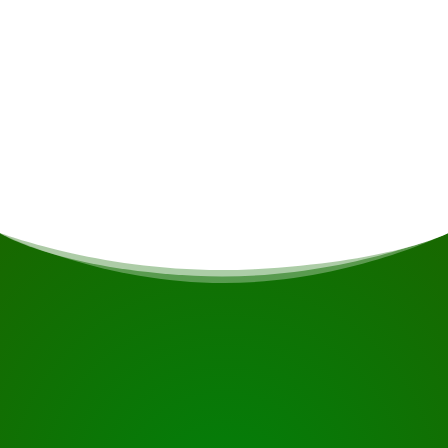
Maaltijden
Indien u vegetarisch/vegan bent of andere
voedingsrestricties heeft wordt daar indien
mogelijk rekening gehouden.
START UW REIS
Klaar om te boeken?
Vraag de tour aan met de knop hieronder, kijk nog