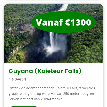
Vanaf €1300
Guyana (Kaieteur Falls)
4-6 DAGEN
Ontdek de adembenemende Kaieteur Falls, 's werelds
grootste single-drop waterval van 250 meter hoog, en
verken het hart van Zuid-Amerika. ...