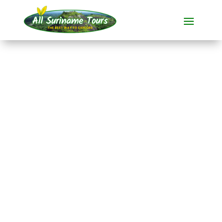
TOUR
Raleighvallen/Voltzb
erg, Blanche
Marie/Apoera en
Nickerie/Bigipan
All-round Tours
9 DAG(EN)