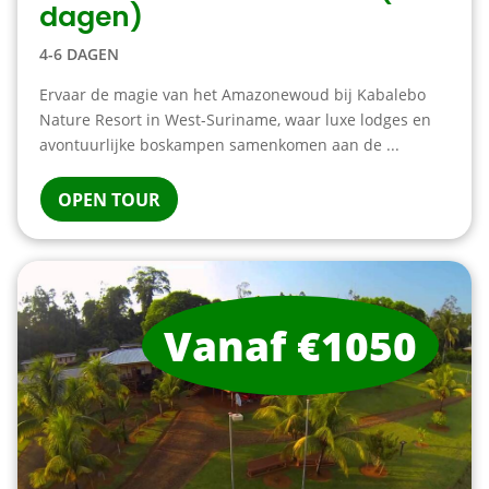
dagen)
4-6 DAGEN
Ervaar de magie van het Amazonewoud bij Kabalebo
Nature Resort in West-Suriname, waar luxe lodges en
avontuurlijke boskampen samenkomen aan de ...
OPEN TOUR
Vanaf €1050