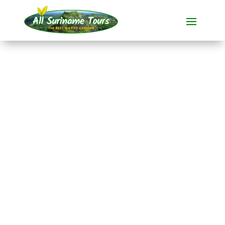
TOUR
Luiaarden spotten in
Paramaribo
Dieren spotten
1 DAG(EN)
Geen verborgen kosten:
wat je ziet, is wat je betaalt!