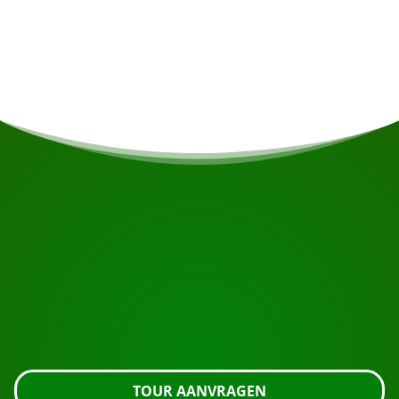
Indien u vegetarisch/vegan bent of andere
voedingsrestricties heeft wordt daar indien
mogelijk rekening gehouden.
START UW REIS
Klaar om te boeken?
Vraag de tour aan met de knop hieronder, kijk nog
even verder of neem contact met ons op.
TOUR AANVRAGEN