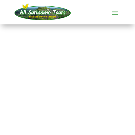
TOUR
Awarradam Jungle
Lodge (5 dagen)
Resorts
5 DAG(EN)
Geen verborgen kosten:
wat je ziet, is wat je betaalt!