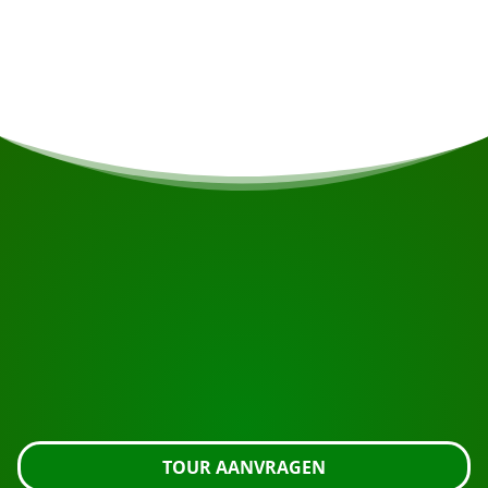
de eetzaal en u kunt ontspannen in de jungle
bar-lounge.
START UW REIS
Klaar om te boeken?
Vraag de tour aan met de knop hieronder, kijk nog
even verder of neem contact met ons op.
TOUR AANVRAGEN