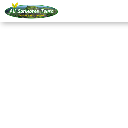
TOUR
Brownsberg en Stone 
dagen)
All-round Tours
3 DAG(EN)
Geen verborgen kosten:
wat je ziet, is wat je betaalt!