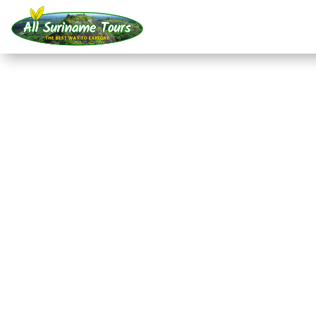
TOUR
Kourou Lanceerplatfo
Frans Guyana
All-round Tours
3 DAG(EN)
Geen verborgen kosten:
wat je ziet, is wat je betaalt!