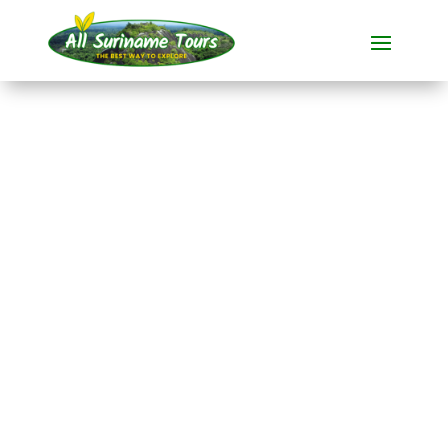
TOUR
Leven met de
Marrons in Jaw Jaw
(3-daagse)
Dorpbezoeken
3 DAG(EN)