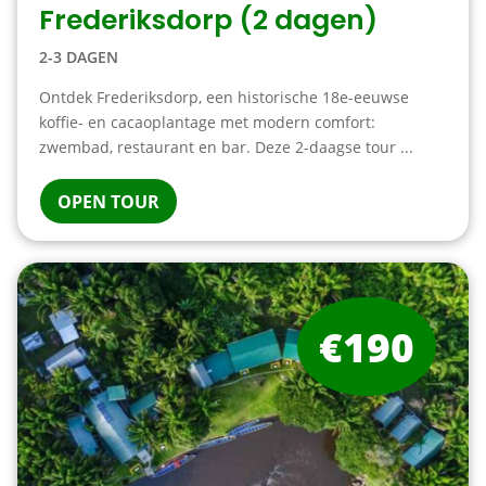
Frederiksdorp (2 dagen)
2-3 DAGEN
Ontdek Frederiksdorp, een historische 18e-eeuwse
koffie- en cacaoplantage met modern comfort:
zwembad, restaurant en bar. Deze 2-daagse tour ...
OPEN TOUR
€190