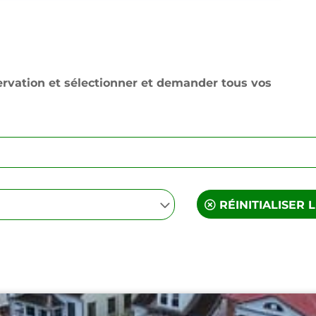
ervation et sélectionner et demander tous vos
RÉINITIALISER L