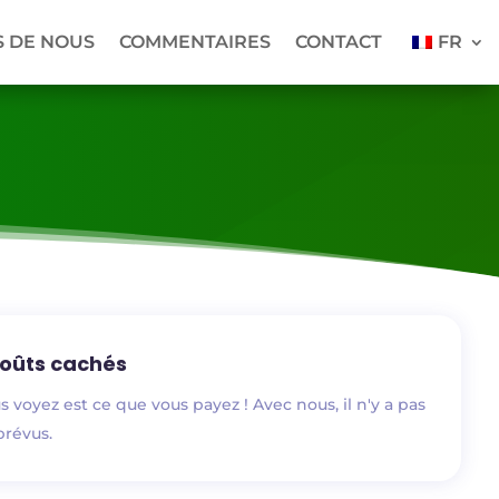
S DE NOUS
COMMENTAIRES
CONTACT
FR
coûts cachés
 voyez est ce que vous payez ! Avec nous, il n'y a pas
prévus.