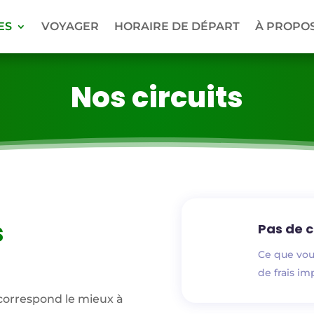
ES
VOYAGER
HORAIRE DE DÉPART
À PROPO
Nos circuits
s
Pas de 
Ce que vous
de frais im
i correspond le mieux à