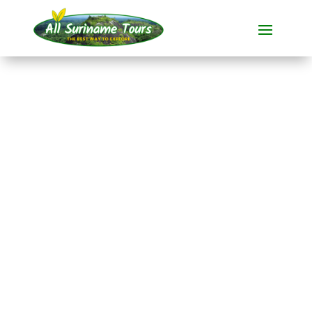
TOURNÉE
Jungle Resort Pingpe
(4 jours)
Stations touristiques
4 JOURS)
Pas de coûts cachés :
ce que vous voyez est ce que