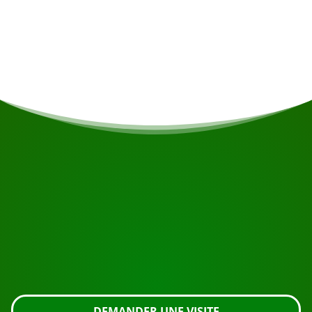
Si vous êtes végétarien/végétalien ou si vous
avez d'autres restrictions alimentaires, cela sera
pris en compte si possible.
COMMENCEZ VOTRE VOYAGE
Prêt à réserver ?
Demandez une visite en utilisant le bouton ci-dessous,
regardez de plus près ou contactez-nous.
DEMANDER UNE VISITE