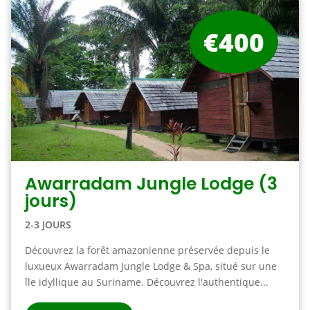
€400
Awarradam Jungle Lodge (3
jours)
2-3 JOURS
Découvrez la forêt amazonienne préservée depuis le
luxueux Awarradam Jungle Lodge & Spa, situé sur une
île idyllique au Suriname. Découvrez l'authentique...