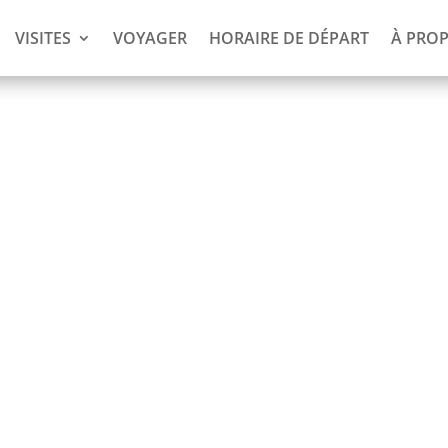
VISITES
VOYAGER
HORAIRE DE DÉPART
À PRO
ngle de
s payez !