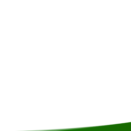
es • Assurance • Dépenses personnelles
en/végétalien ou si vous avez d'autres restrictions
era pris en compte si possible.
de départ
al Zorg en Hoop (vol de 110 m)