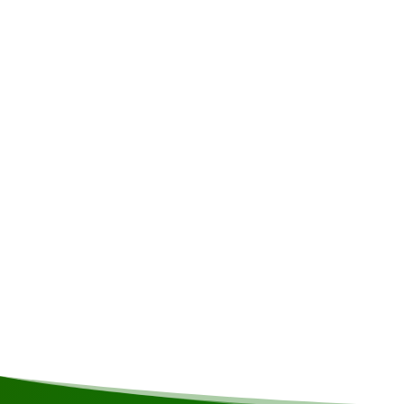
Liste de colisage
Zonnebrandcreme • Dagrugzak • Muggenspray • Luc
geld • Pet of hoofddoek • Slippers • T-shirt met ko
lange mouwen • Toiletartikelen • Wandelschoenen
kleding • Zaklamp • Zwemkleding • Regenjas • Ziplo
Inclus
Transport • Eten en drankjes • Snacks • Gids • Ac
Lunch • Ontbijt • Avondeten • Begeleiding