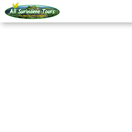
TOURNÉE
Expédition dans la ju
Kasikasima (5 jours)
Visites polyvalentes
5 JOURS)
Pas de coûts cachés :
ce que vous voyez est ce que vou