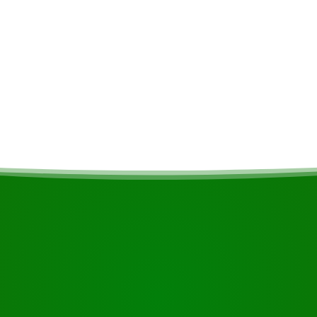
aïmans seuls pour 35 euros,
ct.
COMMENCEZ VOTRE VOYAGE
Prêt à réserver ?
e en utilisant le bouton ci-dessous, regardez de plus près