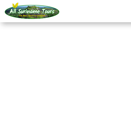
TOURNÉE
Observer des dauphin
caïmans !
Repérer des animaux
1 JOUR)
Pas de coûts cachés :
ce que vous voyez est ce que vou