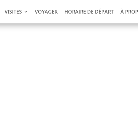
VISITES
VOYAGER
HORAIRE DE DÉPART
À PRO
s et des
s payez !