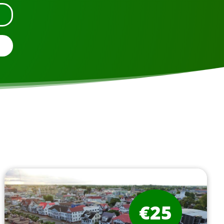
S
€25