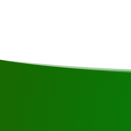
commentaires
Il est également possible d'apercevoir des c
merci de nous contacter via notre page conta
Demandez une visit