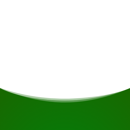
Boissons alcoolisées • Assurance • Dépenses
personnelles
Repas
Si vous êtes végétarien/végétalien ou si vous
avez d'autres restrictions alimentaires, cela
sera pris en compte si possible.
COMMENCEZ VOTRE VOYAGE