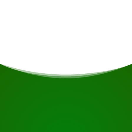
Hébergement
Een 4-daagse verblijf in een bed op een
slaapzaal voor €450 per persoon.
COMMENCEZ VOTRE VOYAGE
Prêt à réserver ?
Demandez une visite en utilisant le bouton ci-dessous,