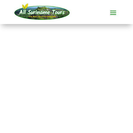
TOURNÉE
Raleigh Falls et le
Voltzberg (4 jours)
Visites polyvalentes
4 JOURS)
Pas de coûts cachés :
ce que vous voyez est ce que