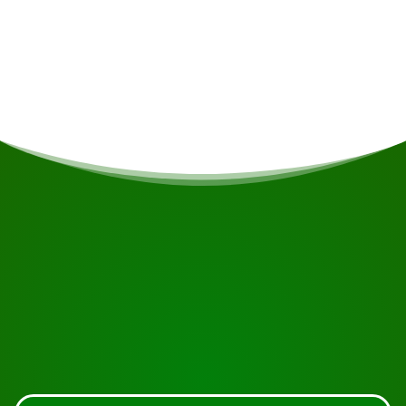
personen en is voorzien van een hemelbad met
klamboes, comfortabel meubilair, een badkamer
met koude douche en toilet, een eigen veranda
en airconditioning.
COMMENCEZ VOTRE VOYAGE
Prêt à réserver ?
Demandez une visite en utilisant le bouton ci-dessous,
regardez de plus près ou contactez-nous.