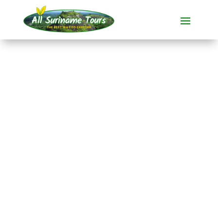
TOURNÉE
Anaula Nature Resort
(3 jours)
Stations touristiques
3 JOURS)
Pas de coûts cachés :
ce que vous voyez est ce que