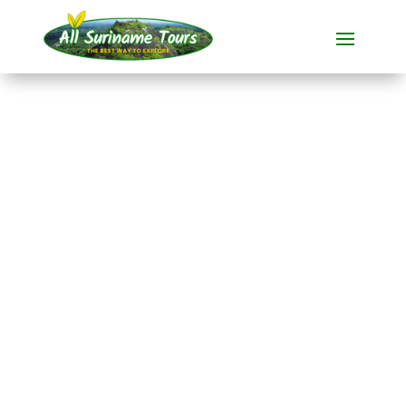
TOURNÉE
Seliba (2 jours)
Visites polyvalentes
2 JOURS)
Pas de coûts cachés :
ce que vous voyez est ce que
vous payez !