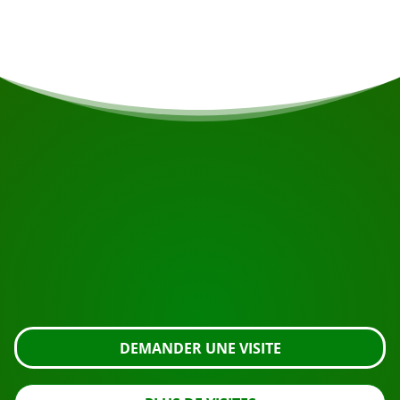
Henck Arronstraat 176 à 08.00h
COMMENCEZ VOTRE VOYAGE
Prêt à réserver ?
Demandez une visite en utilisant le bouton ci-dessous,
regardez de plus près ou contactez-nous.
DEMANDER UNE VISITE