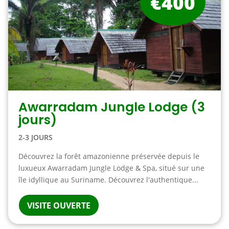
€400
Awarradam Jungle Lodge (3
jours)
2-3 JOURS
Découvrez la forêt amazonienne préservée depuis le
luxueux Awarradam Jungle Lodge & Spa, situé sur une
île idyllique au Suriname. Découvrez l'authentique...
VISITE OUVERTE