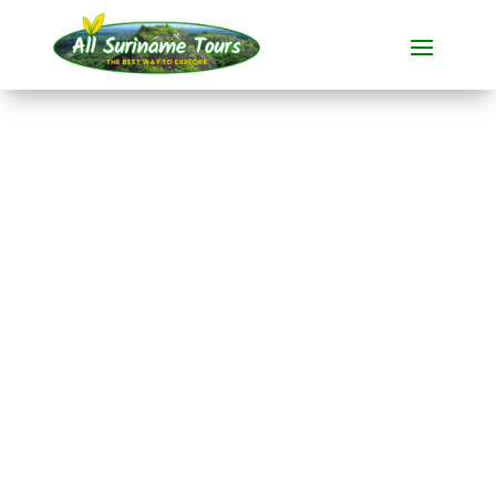
TOURNÉE
Awarradam Jungle
Lodge (5 jours)
Stations touristiques
5 JOURS)
Pas de coûts cachés :
ce que vous voyez est ce que