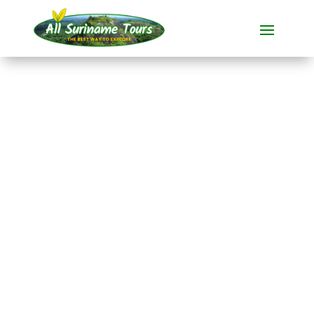
TOURNÉE
Knini Paati River
Resort (3 jours)
Stations touristiques
3 JOURS)
Pas de coûts cachés :
ce que vous voyez est ce que