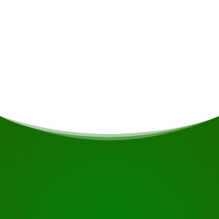
Het resort beschikt over comfortabele en ruime
lodges met een breed uitzicht op de rivier en de
stroomversnellingen. U kunt tot rust komen op
de heerlijke bedden, genieten van het geluid
van de stromende water terwijl u door de glazen
schuifdeuren naar het water kijkt, of
ontspannen in uw hangmat op het balkon.
COMMENCEZ VOTRE VOYAGE
Prêt à réserver ?
Demandez une visite en utilisant le bouton ci-dessous,