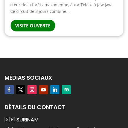
cœur de la forêt amazonienne, à « A Tela », à Jaw Jaw.
Ce circuit de 3 jours combine...
VISITE OUVERTE
MÉDIAS SOCIAUX
DÉTAILS DU CONTACT
🇸🇷 SURINAM