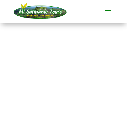
TOURNÉE
Maratakka et Bigi Pan
(4 jours)
Visites polyvalentes
4 JOURS)
Pas de coûts cachés :
ce que vous voyez est ce que