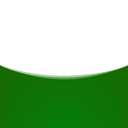
Repas
Si vous êtes végétarien/végétalien ou si vous
avez d'autres restrictions alimentaires, cela sera
pris en compte si possible.
COMMENCEZ VOTRE VOYAGE
Prêt à réserver ?
Demandez une visite en utilisant le bouton ci-dessous,