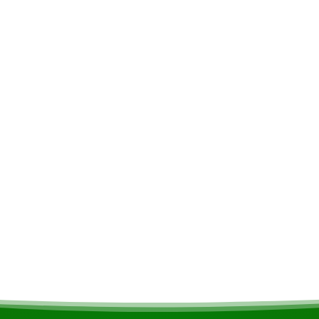
e quotidien.
Exclusif
htige kleding • Surinaams
Boissons alcoolisé
ofddoek • Toiletartikelen •
Repas
Si vous êtes végétari
alimentaires, cela s
rgement