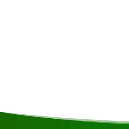
aux temps de trajet et au programme ou séquenc
Liste de colisage
Zonnebrandcreme • Dagrugzak • Muggenspray • Luc
geld • Zwemkleding • Regenjas • Slippers • Pet of ho
Warme kleding
Inclus
Transports • Restauration • En-cas • Guide • Hébe