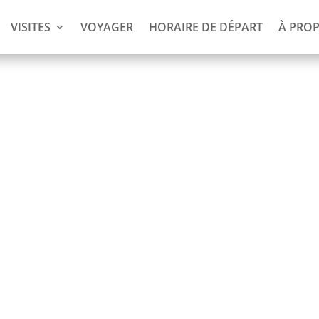
VISITES
VOYAGER
HORAIRE DE DÉPART
À PRO
jours)
s payez !