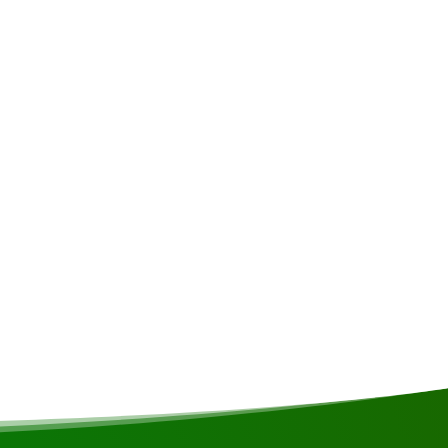
es • Assurance • Dépenses personnelles
en/végétalien ou si vous avez d'autres restrictions
era pris en compte si possible.