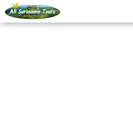
TOURNÉE
Menimi Eco Resort (4 
Stations touristiques
4 JOURS)
Pas de coûts cachés :
ce que vous voyez est ce que vou