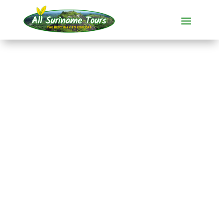
TOURNÉE
Fredberg (4 jours)
Visites polyvalentes
4 JOURS)
Pas de coûts cachés :
ce que vous voyez est ce que
vous payez !