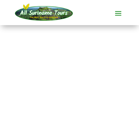
TOURNÉE
Visite en bus de
Paramaribo
Visites de villages
1 JOUR)
Pas de coûts cachés :
ce que vous voyez est ce que