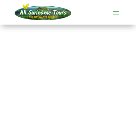
TOURNÉE
Visite en bateau
d'une plantation
historique à
Commewijne
Visites polyvalentes
1 JOUR)