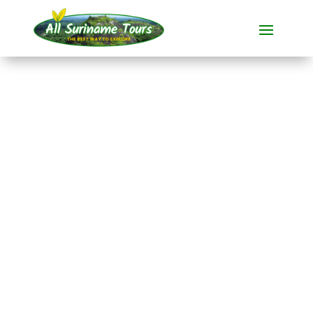
TOURNÉE
Brownsberg, Ston
Island et Jaw Jaw (4
jours)
Visites polyvalentes
4 JOURS)