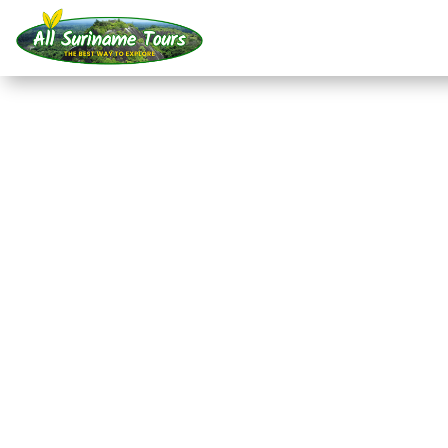
TOUR
Leben mit den Maroon
Jaw (3 Tage)
Dorfbesuche
3 TAGE)
Keine versteckten Kosten:
was Sie sehen, ist das, was