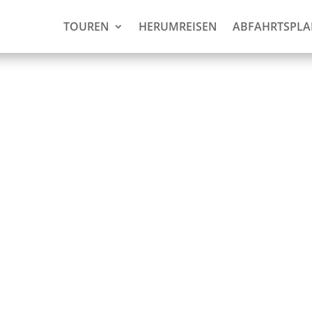
TOUREN
HERUMREISEN
ABFAHRTSPL
s in Jaw
 Sie bezahlen!