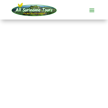
TOUR
Kajaktour in
Coesewijne
Rundum-Touren
2 TAGE)
Keine versteckten Kosten:
was Sie sehen, ist das, was