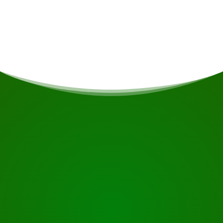
Unterkunft
Sie übernachten in einem Zelt oder in einer
Hängematte.
BEGINNEN SIE IHRE REISE
Bereit zur Buchung?
Fordern Sie die Besichtigung über die untenstehende
Schaltfläche an, sehen Sie sich das Gebäude genauer
an oder nehmen Sie Kontakt mit uns auf.