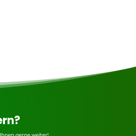
ern?
 Ihnen gerne weiter!