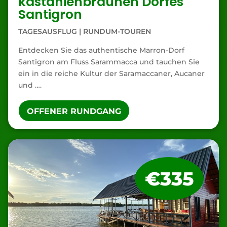
kastanienbraunen Dorfes
Santigron
TAGESAUSFLUG
|
RUNDUM-TOUREN
Entdecken Sie das authentische Marron-Dorf
Santigron am Fluss Sarammacca und tauchen Sie
ein in die reiche Kultur der Saramaccaner, Aucaner
und ….
OFFENER RUNDGANG
€335