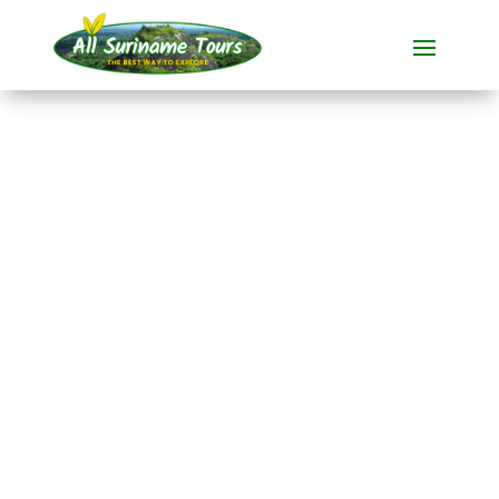
TOUR
Menimi Eco Resort (4
Tage)
Resorts
4 TAGE)
Keine versteckten Kosten:
was Sie sehen, ist das, was