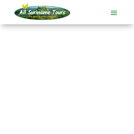
TOUR
Kourou-Startrampe
in Französisch-
Guayana
Rundum-Touren
3 TAGE)