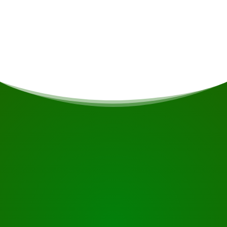
Abfahrtszeit und -ort
7:00 Uhr von Paramaribo
BEGINNEN SIE IHRE REISE
Bereit zur Buchung?
Fordern Sie die Besichtigung über die untenstehende
Schaltfläche an, sehen Sie sich das Gebäude genauer
an oder nehmen Sie Kontakt mit uns auf.