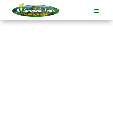
TOUR
Awarradam
Dschungel-Lodge (3
Tage)
Rundum-Touren
3 TAGE)