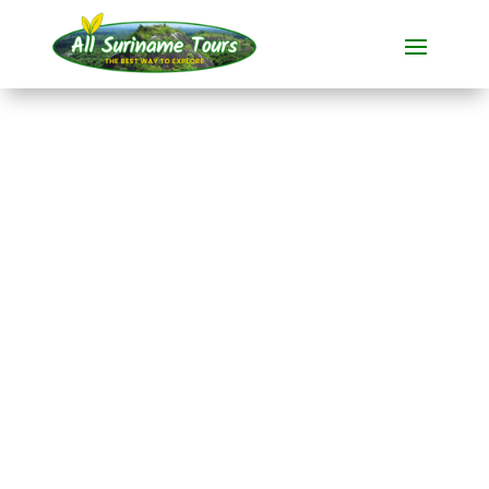
TOUR
Jungle Resort Pingpe
– Zurück zu den
Grundlagen (6 Tage)
Resorts
6 TAGE)