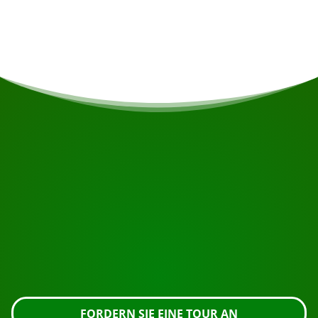
Ernährungseinschränkungen haben, wird dies
nach Möglichkeit berücksichtigt.
BEGINNEN SIE IHRE REISE
Bereit zur Buchung?
Fordern Sie die Besichtigung über die untenstehende
Schaltfläche an, sehen Sie sich das Gebäude genauer
an oder nehmen Sie Kontakt mit uns auf.
FORDERN SIE EINE TOUR AN