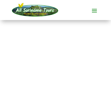
TOUR
Nieuw Nickerie und
Bigi Pan
(Übernachtung im
Hotel in Nieuw
Nickerie)
Rundum-Touren