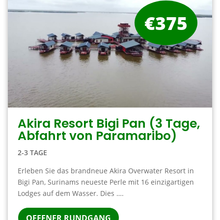
€375
Akira Resort Bigi Pan (3 Tage,
Abfahrt von Paramaribo)
2-3 TAGE
Erleben Sie das brandneue Akira Overwater Resort in
Bigi Pan, Surinams neueste Perle mit 16 einzigartigen
Lodges auf dem Wasser. Dies ….
OFFENER RUNDGANG