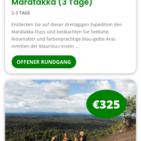
Maratakka (3 Tage)
2-3 TAGE
Entdecken Sie auf dieser dreitägigen Expedition den
Maratakka-Fluss und beobachten Sie Seekühe,
Riesenotter und farbenprächtige blau-gelbe Aras
inmitten der Mauritius-Inseln ….
OFFENER RUNDGANG
€325