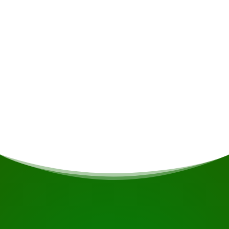
Sollten Sie Vegetarier/Veganer sein oder andere
Ernährungseinschränkungen haben, wird dies
nach Möglichkeit berücksichtigt.
Unterkunft
U overnacht in het Regency Hotel, een goed
uitgerust hotel in Nieuw Nickerie.
BEGINNEN SIE IHRE REISE