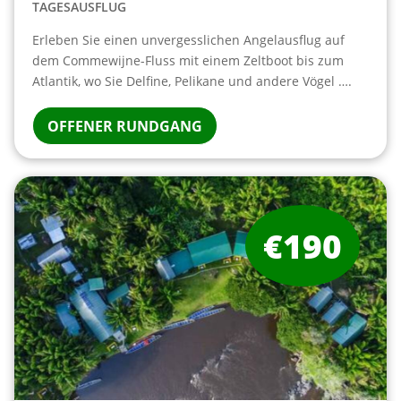
TAGESAUSFLUG
Erleben Sie einen unvergesslichen Angelausflug auf
dem Commewijne-Fluss mit einem Zeltboot bis zum
Atlantik, wo Sie Delfine, Pelikane und andere Vögel ….
OFFENER RUNDGANG
€190