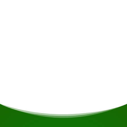
Christiaankondre, wo Sie bei Spaziergängen
einen Einblick in den Alltag dieser freundlichen
und stolzen Gemeinschaft gewinnen können.
Das weitläufige Dorf erstreckt sich über 2
Kilometer entlang des Strandes und ist geprägt
von zahlreichen Kokospalmen und
Mangobäumen.
Abfahrtszeit und -ort
8:00