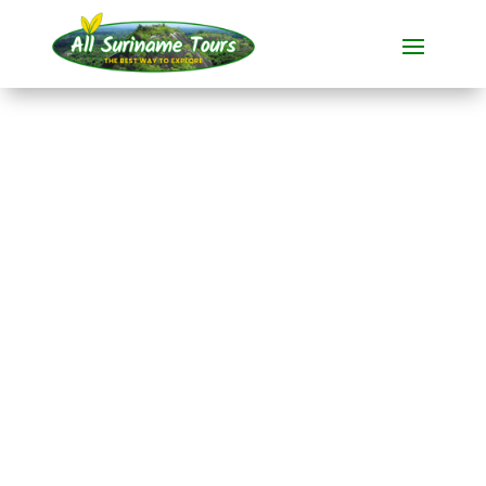
TOUR
Galibi-Strand &
Französisch-
Guayana (2 Tage)
Rundum-Touren
2 TAGE)