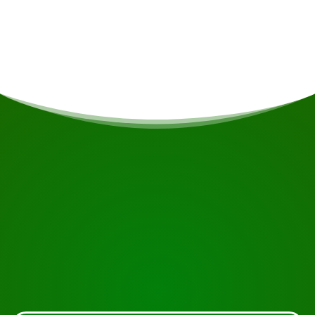
U overnacht in het Regency Hotel, een goed
uitgerust hotel in Nieuw Nickerie.
COMIENZA TU VIAJE
¿Listo para reservar?
Solicite la visita usando el botón de abajo, eche un
vistazo más de cerca o póngase en contacto con
nosotros.