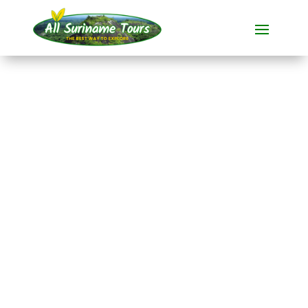
RECORRIDO
Nieuw Nickerie y Bigi
Pan (pernoctación en
hotel en Nieuw
Nickerie)
Tours completos
2 DÍAS)