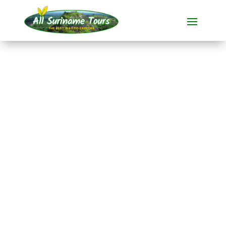
TOUR
Akira Resort Bigi Pan
(3 Tage, Abfahrt von
Nickerie)
Resorts
3 TAGE)