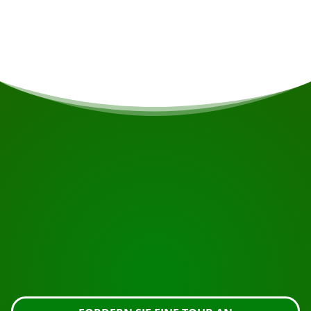
Preise ab 995 € für die Beförderung mit dem
Bus. Ab 1300 € pro Flugzeug.
BEGINNEN SIE IHRE REISE
Bereit zur Buchung?
Fordern Sie die Besichtigung über die untenstehende
Schaltfläche an, sehen Sie sich das Gebäude genauer
an oder nehmen Sie Kontakt mit uns auf.