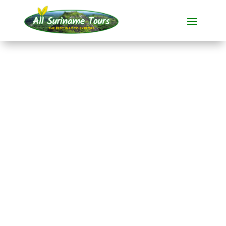
TOUR
Guyana (Kaieteur-
Wasserfälle)
Rundum-Touren
4 TAGE)
Keine versteckten Kosten:
was Sie sehen, ist das, was